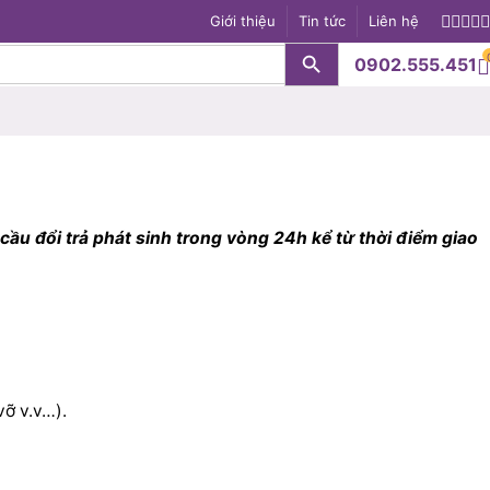
Giới thiệu
Tin tức
Liên hệ
Search Button
0902.555.451
S
ầu đổi trả phát sinh trong vòng 24h kể từ thời điểm giao
vỡ v.v…).