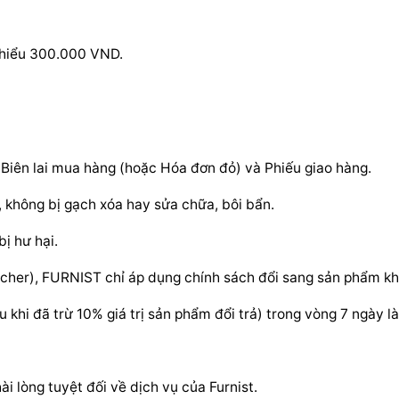
i thiểu 300.000 VND.
 Biên lai mua hàng (hoặc Hóa đơn đỏ) và Phiếu giao hàng.
 không bị gạch xóa hay sửa chữa, bôi bẩn.
ị hư hại.
er), FURNIST chỉ áp dụng chính sách đổi sang sản phẩm kha
 khi đã trừ 10% giá trị sản phẩm đổi trả) trong vòng 7 ngày l
i lòng tuyệt đối về dịch vụ của Furnist.