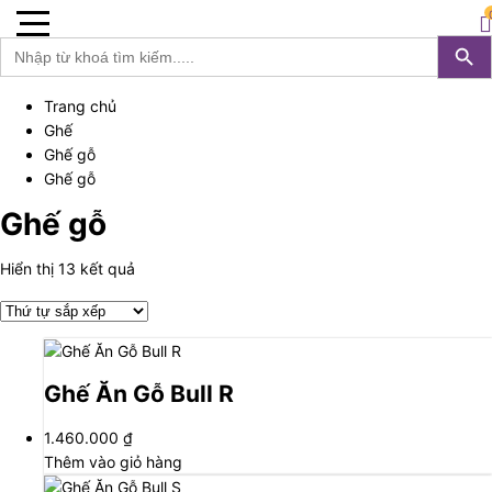
Furnist™
0
Search 
S
Search
for:
Trang chủ
Ghế
Ghế gỗ
Ghế gỗ
Ghế gỗ
Hiển thị 13 kết quả
Ghế Ăn Gỗ Bull R
1.460.000
₫
Thêm vào giỏ hàng