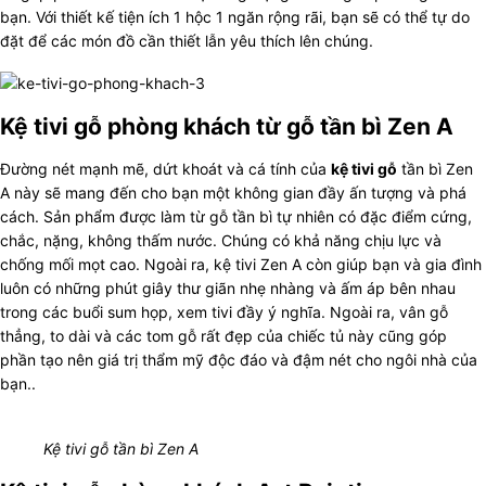
bạn. Với thiết kế tiện ích 1 hộc 1 ngăn rộng rãi, bạn sẽ có thể tự do
đặt để các món đồ cần thiết lẫn yêu thích lên chúng.
Kệ tivi gỗ phòng khách từ gỗ tần bì Zen A
Đường nét mạnh mẽ, dứt khoát và cá tính của
kệ tivi gỗ
tần bì Zen
A này sẽ mang đến cho bạn một không gian đầy ấn tượng và phá
cách. Sản phẩm được làm từ gỗ tần bì tự nhiên có đặc điểm cứng,
chắc, nặng, không thấm nước. Chúng có khả năng chịu lực và
chống mối mọt cao. Ngoài ra, kệ tivi Zen A còn giúp bạn và gia đình
luôn có những phút giây thư giãn nhẹ nhàng và ấm áp bên nhau
trong các buổi sum họp, xem tivi đầy ý nghĩa. Ngoài ra, vân gỗ
thẳng, to dài và các tom gỗ rất đẹp của chiếc tủ này cũng góp
phần tạo nên giá trị thẩm mỹ độc đáo và đậm nét cho ngôi nhà của
bạn..
Kệ tivi gỗ tần bì Zen A