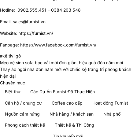
Hotline: 0902.555.451 – 0384 203 548
Email: sales@furnist.vn
Website:
https://furnist.vn/
Fanpage:
https://www.facebook.com/furnist.vn/
Tags
kệ tivi gỗ
Mẹo vệ sinh sofa bọc vải mới đơn giản, hiệu quả đón năm mới
Thay áo ngôi nhà đón năm mới với chiếc kệ trang trí phòng khách
hiện đại
Chuyên mục
Biệt thự
Các Dự Án Furnist Đã Thực Hiện
Căn hộ / chung cư
Coffee cao cấp
Hoạt động Furnist
Nguồn cảm hứng
Nhà hàng / khách sạn
Nhà phố
Phong cách thiết kế
Thiết kế & Thi Công
Thông tin tổng hợp
Tin khuyến mãi
Tin tức