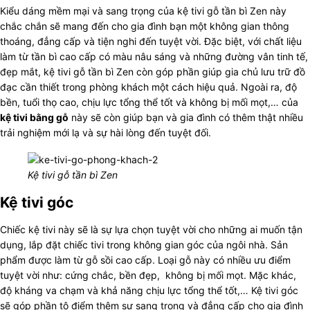
Kiểu dáng mềm mại và sang trọng của kệ tivi gỗ tần bì Zen này
chắc chắn sẽ mang đến cho gia đình bạn một không gian thông
thoáng, đẳng cấp và tiện nghi đến tuyệt vời. Đặc biệt, với chất liệu
làm từ tần bì cao cấp có màu nâu sáng và những đường vân tinh tế,
đẹp mắt, kệ tivi gỗ tần bì Zen còn góp phần giúp gia chủ lưu trữ đồ
đạc cần thiết trong phòng khách một cách hiệu quả. Ngoài ra, độ
bền, tuổi thọ cao, chịu lực tổng thể tốt và không bị mối mọt,… của
kệ tivi bằng gỗ
này sẽ còn giúp bạn và gia đình có thêm thật nhiều
trải nghiệm mới lạ và sự hài lòng đến tuyệt đối.
Kệ tivi gỗ tần bì Zen
Kệ tivi góc
Chiếc kệ tivi này sẽ là sự lựa chọn tuyệt vời cho những ai muốn tận
dụng, lắp đặt chiếc tivi trong không gian góc của ngôi nhà. Sản
phẩm được làm từ gỗ sồi cao cấp. Loại gỗ này có nhiều ưu điểm
tuyệt vời như: cứng chắc, bền đẹp, không bị mối mọt. Mặc khác,
độ kháng va chạm và khả năng chịu lực tổng thể tốt,… Kệ tivi góc
sẽ góp phần tô điểm thêm sự sang trọng và đẳng cấp cho gia đình