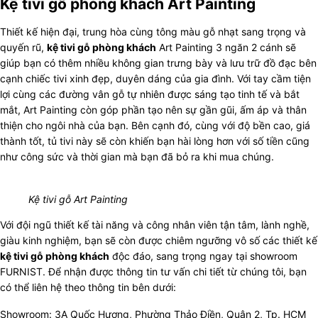
Kệ tivi gỗ phòng khách Art Painting
Thiết kế hiện đại, trung hòa cùng tông màu gỗ nhạt sang trọng và
quyến rũ,
kệ tivi gỗ phòng khách
Art Painting 3 ngăn 2 cánh sẽ
giúp bạn có thêm nhiều không gian trưng bày và lưu trữ đồ đạc bên
cạnh chiếc tivi xinh đẹp, duyên dáng của gia đình. Với tay cầm tiện
lợi cùng các đường vân gỗ tự nhiên được sáng tạo tinh tế và bắt
mắt, Art Painting còn góp phần tạo nên sự gần gũi, ấm áp và thân
thiện cho ngôi nhà của bạn. Bên cạnh đó, cùng với độ bền cao, giá
thành tốt, tủ tivi này sẽ còn khiến bạn hài lòng hơn với số tiền cũng
như công sức và thời gian mà bạn đã bỏ ra khi mua chúng.
Kệ tivi gỗ Art Painting
Với đội ngũ thiết kế tài năng và công nhân viên tận tâm, lành nghề,
giàu kinh nghiệm, bạn sẽ còn được chiêm ngưỡng vô số các thiết kế
kệ tivi gỗ phòng khách
độc đáo, sang trọng ngay tại showroom
FURNIST. Để nhận được thông tin tư vấn chi tiết từ chúng tôi, bạn
có thể liên hệ theo thông tin bên dưới:
Showroom: 3A Quốc Hương, Phường Thảo Điền, Quận 2, Tp. HCM