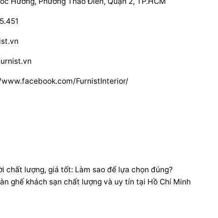
uốc Hương, Phường Thảo Điền, Quận 2, TP.HCM
5.451
ist.vn
furnist.vn
//www.facebook.com/FurnistInterior/
ời chất lượng, giá tốt: Làm sao để lựa chọn đúng?
àn ghế khách sạn chất lượng và uy tín tại Hồ Chí Minh