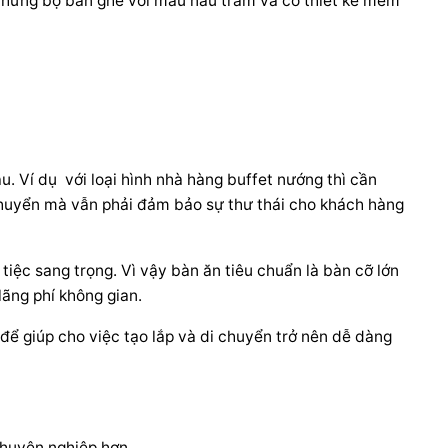
 những bộ bàn ghế với màu nâu trầm và có thiết kế mềm
. Ví dụ với loại hình nhà hàng buffet nướng thì cần
 chuyển mà vẫn phải đảm bảo sự thư thái cho khách hàng
ệc sang trọng. Vì vậy bàn ăn tiêu chuẩn là bàn cỡ lớn
lãng phí không gian.
 để giúp cho việc tạo lắp và di chuyển trở nên dễ dàng
chuyên nghiệp hơn.