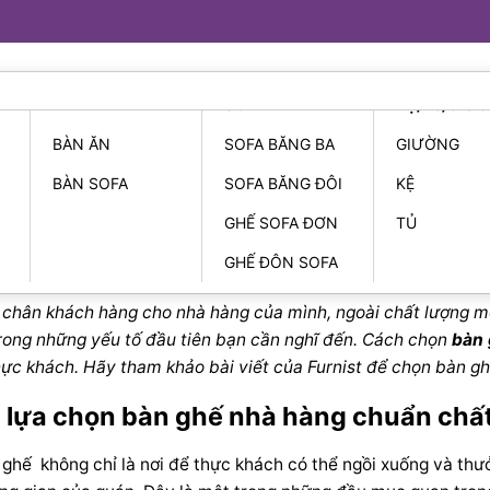
BÀN
SOFA
KỆ/TỦ/GIƯ
BÀN ĂN
SOFA BĂNG BA
GIƯỜNG
BÀN SOFA
SOFA BĂNG ĐÔI
KỆ
GHẾ SOFA ĐƠN
TỦ
 bàn ghế nhà hàng sao cho đúng c
GHẾ ĐÔN SOFA
ữ chân khách hàng cho nhà hàng của mình, ngoài
chất lượng mó
trong những yếu tố đầu tiên bạn cần nghĩ đến. Cách chọn
bàn
hực khách. Hãy tham khảo bài viết của Furnist để chọn
bàn g
n lựa chọn bàn ghế nhà hàng chuẩn chấ
ghế không chỉ là nơi để thực khách có thể ngồi xuống và thư