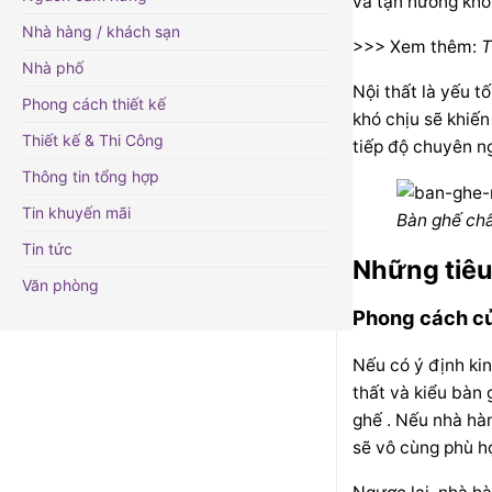
và tận hưởng khô
Nhà hàng / khách sạn
>>> Xem thêm:
T
Nhà phố
Nội thất
là yếu tố
Phong cách thiết kế
khó chịu sẽ khiến
Thiết kế & Thi Công
tiếp độ chuyên ng
Thông tin tổng hợp
Tin khuyến mãi
Bàn ghế ch
Tin tức
Những tiêu
Văn phòng
Phong cách c
Nếu có ý định ki
thất và kiểu bàn
ghế
. Nếu nhà hàn
sẽ vô cùng phù h