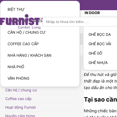
Furnist™
BIỆT THỰ
IN DOOR
Search
CÁC DỰ ÁN FURNIST ĐÃ THỰC HIỆN
for:
GHẾ
CĂN HỘ / CHUNG CƯ
GHẾ BỌC DA
COFFEE CAO CẤP
GHẾ BỌC VẢI
GHẾ GỖ
NHÀ HÀNG / KHÁCH SẠN
Cách chọn
GHẾ NHỰA
CHUYÊN MỤC
NHÀ PHỐ
Biệt thự
Để thu hút và gi
VĂN PHÒNG
thất đẹp là một 
Các Dự Án Furnist Đã Thực Hiện
tạo dấu ấn cho t
Căn hộ / chung cư
Tại sao cầ
Coffee cao cấp
Hoạt động Furnist
Những chiếc bàn 
Nguồn cảm hứng