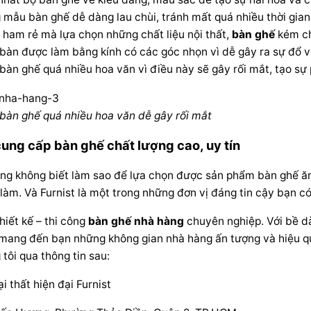
mẫu bàn ghế dễ dàng lau chùi, tránh mất quá nhiều thời gia
 ham rẻ mà lựa chọn những chất liệu nội thất,
bàn ghế
kém c
bàn được làm bằng kính có các góc nhọn vì dễ gây ra sự đổ v
bàn ghế quá nhiều hoa văn vì điều này sẽ gây rối mắt, tạo s
bàn ghế quá nhiều hoa văn dễ gây rối mắt
cung cấp bàn ghế chất lượng cao, uy tín
ng không biết làm sao để lựa chọn được sản phẩm bàn ghế ăn t
làm. Và Furnist là một trong những đơn vị đáng tin cậy bạn c
thiết kế – thi công
bàn ghế nhà hàng
chuyên nghiệp. Với bề dà
 mang đến bạn những không gian nhà hàng ấn tượng và hiệu q
 tôi qua thông tin sau:
ại thất hiện đại Furnist