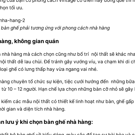
àng của bạn có phong cách vintage cổ điển hay đồng quê thì
họn tối ưu.
 bàn ghế phải tương ứng với phong cách nhà hàng
 hàng, không gian quán
nh nhà hàng mà cách chọn cũng như bố trí nội thất
sẽ khác nhau
ội thất dễ lau chùi. Để tránh gây vướng víu, va chạm khi di
loại ghế có lưng thấp hay vừa ngang vai nhé.
 hàng chuyên tổ chức sự kiện, tiệc cưới
hướng đến những bữa ti
 từ 10 – 12 người. Hạn chế lựa chọn những bàn cỡ nhỏ sẽ gây 
 kiếm các mẫu nội thất có thiết kế linh hoạt như bàn, ghế gấp
thời gian và diện tích nhà hàng.
n lưu ý khi chọn bàn ghế nhà hàng:
hất bộ bàn ghế về kiểu dáng, màu sắc để tạo sự hài hòa và 