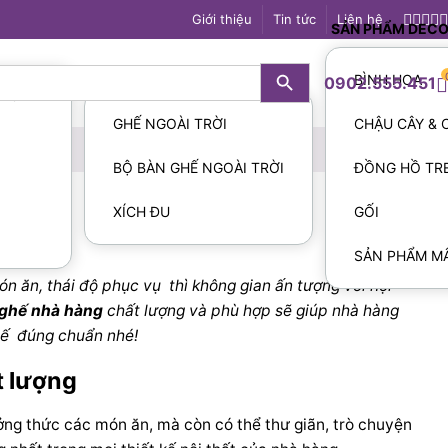
Giới thiệu
Tin tức
Liên hệ
SẢN PHẨM DEC
Search Button
OUT DOOR
BÌNH HOA
0902.555.451
ỜNG
S
GHẾ NGOÀI TRỜI
CHẬU CÂY &
BỘ BÀN GHẾ NGOÀI TRỜI
ĐỒNG HỒ TR
XÍCH ĐU
GỐI
huẩn?
SẢN PHẨM MÂ
n ăn, thái độ phục vụ thì không gian ấn tượng với nội
ghế nhà hàng
chất lượng và phù hợp sẽ giúp nhà hàng
hế
đúng chuẩn nhé!
t lượng
ởng thức các món ăn, mà còn có thể thư giãn, trò chuyện