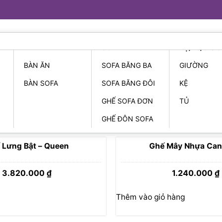
BÀN
SOFA
KỆ/TỦ/GIƯ
BÀN ĂN
SOFA BĂNG BA
GIƯỜNG
BÀN SOFA
SOFA BĂNG ĐÔI
KỆ
GHẾ SOFA ĐƠN
TỦ
GHẾ ĐÔN SOFA
 Lưng Bật – Queen
Ghế Mây Nhựa Can
3.820.000
₫
1.240.000
₫
Sản
Thêm vào giỏ hàng
phẩm
này