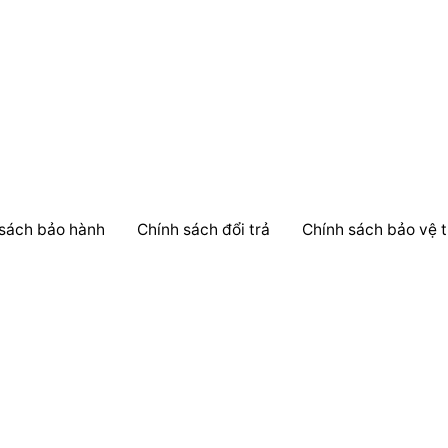
có
nhiều
biến
thể.
Các
tùy
chọn
có
thể
 sách bảo hành
Chính sách đổi trả
Chính sách bảo vệ t
được
chọn
trên
trang
sản
phẩm