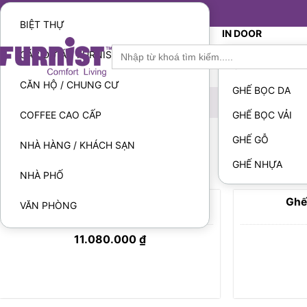
Furnist™
BIỆT THỰ
IN DOOR
Search
CÁC DỰ ÁN FURNIST ĐÃ THỰC HIỆN
for:
GHẾ
CĂN HỘ / CHUNG CƯ
GHẾ BỌC DA
COFFEE CAO CẤP
GHẾ BỌC VẢI
GHẾ GỖ
NHÀ HÀNG / KHÁCH SẠN
TRANG CHỦ
BIG SALE
GHẾ NHỰA
NHÀ PHỐ
Bàn Ghế Ngoài Trời – Holmsund
Ghế
VĂN PHÒNG
11.080.000
₫