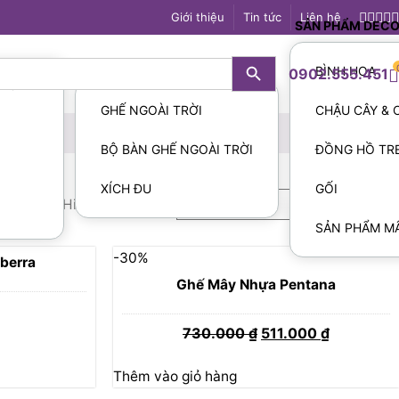
Giới thiệu
Tin tức
Liên hệ
SẢN PHẨM DEC
Search Button
OUT DOOR
BÌNH HOA
0902.555.451
ỜNG
S
GHẾ NGOÀI TRỜI
CHẬU CÂY &
BỘ BÀN GHẾ NGOÀI TRỜI
ĐỒNG HỒ TR
XÍCH ĐU
GỐI
Hiển thị 5 kết quả
SẢN PHẨM MÂ
-30%
berra
Ghế Mây Nhựa Pentana
730.000
₫
511.000
₫
Giá
Giá
gốc
hiện
Sản
Thêm vào giỏ hàng
là:
tại
phẩm