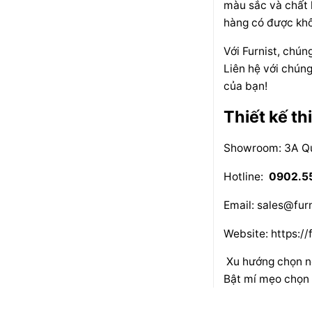
màu sắc và chất l
hàng có được khô
Với Furnist, chún
Liên hệ với chún
của bạn!
Thiết kế th
Showroom: 3A Qu
Hotline:
0902.5
Email: sales@furn
Website:
https://
Xu hướng chọn nộ
Bật mí mẹo chọn đ