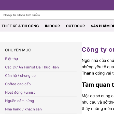
Furnist™
Search
for:
THIẾT KẾ & THI CÔNG
IN DOOR
OUT DOOR
SẢN PHẨM D
Công ty c
CHUYÊN MỤC
Biệt thự
Ngôi nhà của chún
những yếu tố qua
Các Dự Án Furnist Đã Thực Hiện
Thạnh
đóng vai t
Căn hộ / chung cư
Tầm quan t
Coffee cao cấp
Hoạt động Furnist
Một cơ sở cung cấ
Nguồn cảm hứng
nhu cầu và sở thí
thấy những món đ
Nhà hàng / khách sạn