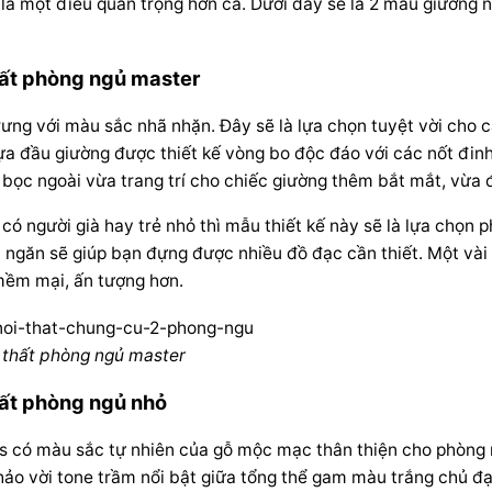
là một điều quan trọng hơn cả. Dưới đây sẽ là 2 mẫu giường
thất phòng ngủ master
ưng với màu sắc nhã nhặn. Đây sẽ là lựa chọn tuyệt vời cho c
ựa đầu giường được thiết kế vòng bo độc đáo với các nốt đin
bọc ngoài vừa trang trí cho chiếc giường thêm bắt mắt, vừa
có người già hay trẻ nhỏ thì mẫu thiết kế này sẽ là lựa chọn
 ngăn sẽ giúp bạn đựng được nhiều đồ đạc cần thiết. Một vài ch
mềm mại, ấn tượng hơn.
i thất phòng ngủ master
hất phòng ngủ nhỏ
 có màu sắc tự nhiên của gỗ mộc mạc thân thiện cho phòng 
ảo vời tone trầm nổi bật giữa tổng thể gam màu trắng chủ đạ