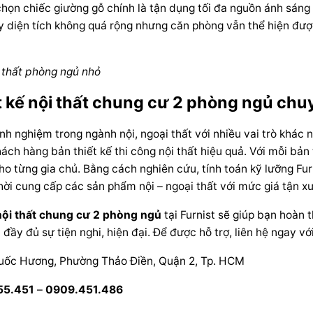
chọn chiếc giường gỗ chính là tận dụng tối đa nguồn ánh sáng
y diện tích không quá rộng nhưng căn phòng vẫn thể hiện được
i thất phòng ngủ nhỏ
t kế nội thất chung cư 2 phòng ngủ chuy
nh nghiệm trong ngành nội, ngoại thất với nhiều vai trò khác nh
ách hàng bản thiết kế thi công nội thất hiệu quả. Với mỗi bản
o từng gia chủ. Bằng cách nghiên cứu, tính toán kỹ lưỡng Fur
thời cung cấp các sản phẩm nội – ngoại thất với mức giá tận x
nội thất chung cư 2 phòng ngủ
tại Furnist sẽ giúp bạn hoàn
 đầy đủ sự tiện nghi, hiện đại. Để được hỗ trợ, liên hệ ngay vớ
ốc Hương, Phường Thảo Điền, Quận 2, Tp. HCM
55.451
–
0909.451.486