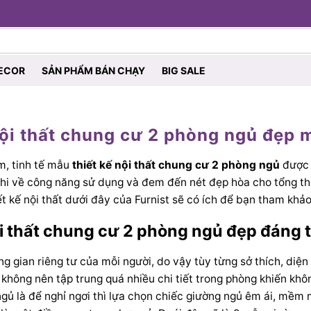
ECOR
SẢN PHẨM BÁN CHẠY
BIG SALE
nội thất chung cư 2 phòng ngủ đẹp
ệm, tinh tế mẫu
thiết kế nội thất chung cư 2 phòng ngủ
được 
ghi về công năng sử dụng và đem đến nét đẹp hòa cho tổng th
ết kế nội thất dưới đây của Furnist sẽ có ích để bạn tham kh
ội thất chung cư 2 phòng ngủ đẹp đáng
g gian riêng tư của mỗi người, do vậy tùy từng sở thích, diệ
không nên tập trung quá nhiều chi tiết trong phòng khiến khô
gủ là để nghỉ ngơi thì lựa chọn chiếc giường ngủ êm ái, mềm 