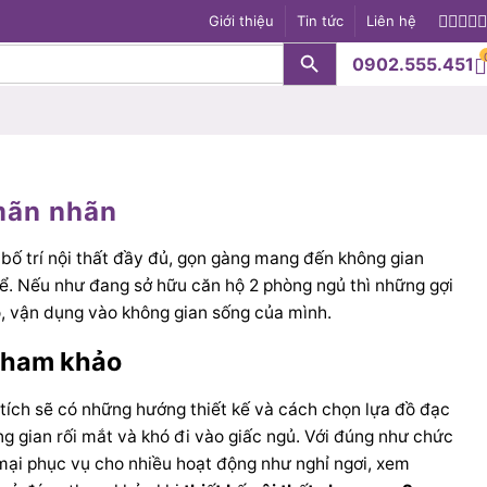
Giới thiệu
Tin tức
Liên hệ
Search Button
0902.555.451
S
 mãn nhãn
bố trí nội thất đầy đủ, gọn gàng mang đến không gian
ể. Nếu như đang sở hữu căn hộ 2 phòng ngủ thì những gợi
ảo, vận dụng vào không gian sống của mình.
 tham khảo
n tích sẽ có những hướng thiết kế và cách chọn lựa đồ đạc
ng gian rối mắt và khó đi vào giấc ngủ. Với đúng như chức
mại phục vụ cho nhiều hoạt động như nghỉ ngơi, xem