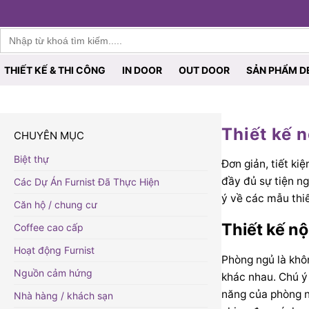
Furnist™
Search
for:
THIẾT KẾ & THI CÔNG
IN DOOR
OUT DOOR
SẢN PHẨM D
Thiết kế 
CHUYÊN MỤC
Biệt thự
Đơn giản, tiết ki
đầy đủ sự tiện n
Các Dự Án Furnist Đã Thực Hiện
ý về các mẫu thi
Căn hộ / chung cư
Thiết kế n
Coffee cao cấp
Hoạt động Furnist
Phòng ngủ là khôn
Nguồn cảm hứng
khác nhau. Chú ý 
năng của phòng n
Nhà hàng / khách sạn