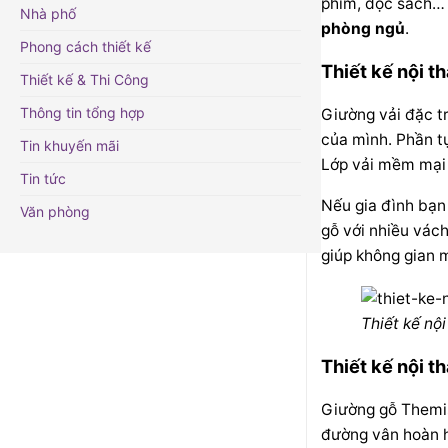
phim, đọc sách… 
Nhà phố
phòng ngủ
.
Phong cách thiết kế
Thiết kế nội 
Thiết kế & Thi Công
Thông tin tổng hợp
Giường vải đặc tr
của mình. Phần t
Tin khuyến mãi
Lớp vải mềm mại 
Tin tức
Nếu gia đình bạn 
Văn phòng
gỗ với nhiều vách
giúp không gian 
Thiết kế nộ
Thiết kế nội t
Giường gỗ Themis
đường vân hoàn h