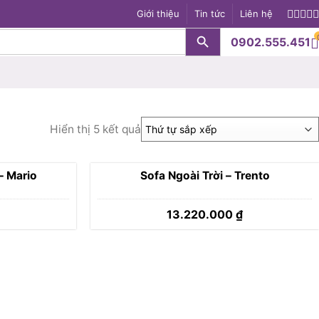
Giới thiệu
Tin tức
Liên hệ
Search Button
0902.555.451
S
Hiển thị 5 kết quả
– Mario
Sofa Ngoài Trời – Trento
13.220.000
₫