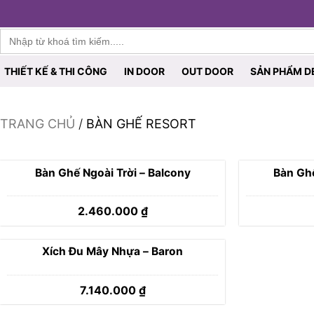
Furnist™
Search
for:
THIẾT KẾ & THI CÔNG
IN DOOR
OUT DOOR
SẢN PHẨM D
TRANG CHỦ
BÀN GHẾ RESORT
Bàn Ghế Ngoài Trời – Balcony
Bàn Ghế
2.460.000
₫
Xích Đu Mây Nhựa – Baron
7.140.000
₫