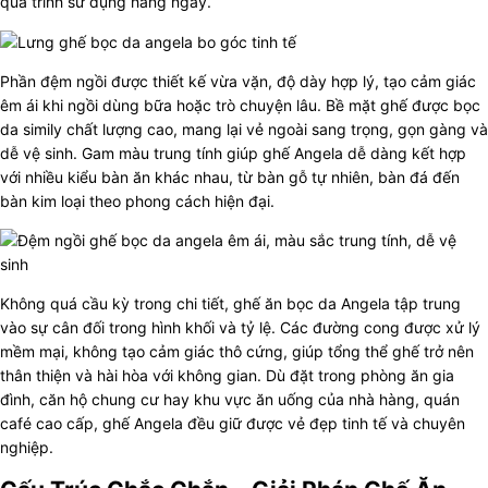
quá trình sử dụng hàng ngày.
Phần đệm ngồi được thiết kế vừa vặn, độ dày hợp lý, tạo cảm giác
êm ái khi ngồi dùng bữa hoặc trò chuyện lâu. Bề mặt ghế được bọc
da simily chất lượng cao, mang lại vẻ ngoài sang trọng, gọn gàng và
dễ vệ sinh. Gam màu trung tính giúp ghế Angela dễ dàng kết hợp
với nhiều kiểu bàn ăn khác nhau, từ bàn gỗ tự nhiên, bàn đá đến
bàn kim loại theo phong cách hiện đại.
Không quá cầu kỳ trong chi tiết, ghế ăn bọc da Angela tập trung
vào sự cân đối trong hình khối và tỷ lệ. Các đường cong được xử lý
mềm mại, không tạo cảm giác thô cứng, giúp tổng thể ghế trở nên
thân thiện và hài hòa với không gian. Dù đặt trong phòng ăn gia
đình, căn hộ chung cư hay khu vực ăn uống của nhà hàng, quán
café cao cấp, ghế Angela đều giữ được vẻ đẹp tinh tế và chuyên
nghiệp.