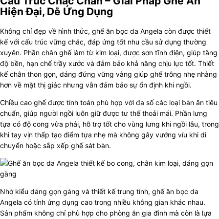
Cấu Trúc Chắc Chắn – Giải Pháp Ghế Ăn
Hiện Đại, Dễ Ứng Dụng
Không chỉ đẹp về hình thức, ghế ăn bọc da Angela còn được thiết
kế với cấu trúc vững chắc, đáp ứng tốt nhu cầu sử dụng thường
xuyên. Phần chân ghế làm từ kim loại, được sơn tĩnh điện, giúp tăng
độ bền, hạn chế trầy xước và đảm bảo khả năng chịu lực tốt. Thiết
kế chân thon gọn, dáng đứng vững vàng giúp ghế trông nhẹ nhàng
hơn về mặt thị giác nhưng vẫn đảm bảo sự ổn định khi ngồi.
Chiều cao ghế được tính toán phù hợp với đa số các loại bàn ăn tiêu
chuẩn, giúp người ngồi luôn giữ được tư thế thoải mái. Phần lưng
tựa có độ cong vừa phải, hỗ trợ tốt cho vùng lưng khi ngồi lâu, trong
khi tay vịn thấp tạo điểm tựa nhẹ mà không gây vướng víu khi di
chuyển hoặc sắp xếp ghế sát bàn.
Nhờ kiểu dáng gọn gàng và thiết kế trung tính, ghế ăn bọc da
Angela có tính ứng dụng cao trong nhiều không gian khác nhau.
Sản phẩm không chỉ phù hợp cho phòng ăn gia đình mà còn là lựa