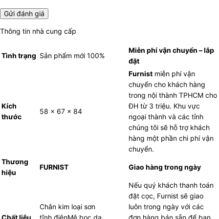
Thông tin nhà cung cấp
Miễn phí vận chuyển – lắp
Tình trạng
Sản phẩm mới 100%
đặt
Furnist
miễn phí vận
chuyển cho khách hàng
trong nội thành TPHCM cho
Kích
ĐH từ 3 triệu. Khu vực
58 x 67 x 84
thước
ngoại thành và các tỉnh
chúng tôi sẽ hỗ trợ khách
hàng một phần chi phí vận
chuyển.
Thương
FURNIST
Giao hàng trong ngày
hiệu
Nếu quý khách thanh toán
đặt cọc, Furnist sẽ giao
Chân kim loại sơn
luôn trong ngày với các
Chất liệu
tĩnh điệnMê bọc da
đơn hàng bán sẵn để bạn