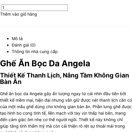
Ghế
Ăn
Thêm vào giỏ hàng
Bọc
Da
Angela
Mô tả
số
Đánh giá (0)
lượng
Thông tin nhà cung cấp
Ghế Ăn Bọc Da Angela
Thiết Kế Thanh Lịch, Nâng Tầm Không Gian
Bàn Ăn
Ghế ăn bọc da Angela gây ấn tượng ngay từ cái nhìn đầu tiên bởi
thiết kế mềm mại, hiện đại nhưng vẫn giữ được nét thanh lịch cần có
của một mẫu ghế dùng cho không gian bàn ăn. Phần lưng ghế được
tạo hình bo cong tinh tế, liền mạch với tay vịn thấp hai bên, mang
đến cảm giác ôm nhẹ cơ thể người ngồi. Thiết kế này không chỉ
giúp tăng tính thẩm mỹ mà còn cải thiện rõ rệt sự thoải mái trong