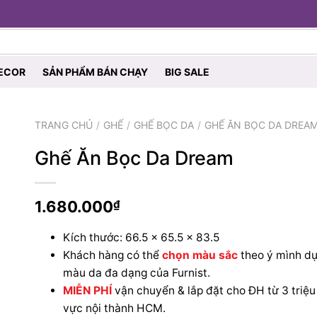
ECOR
SẢN PHẨM BÁN CHẠY
BIG SALE
TRANG CHỦ
GHẾ
GHẾ BỌC DA
GHẾ ĂN BỌC DA DREA
Ghế Ăn Bọc Da Dream
1.680.000
₫
Kích thước: 66.5 x 65.5 x 83.5
Khách hàng có thể
chọn màu sắc
theo ý mình d
màu da đa dạng của Furnist.
MIỄN PHÍ
vận chuyển & lắp đặt cho ĐH từ 3 triệu
vực nội thành HCM.