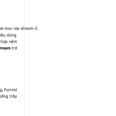
iêu dùng.
t hợp nệm
Dream
trở
, Furnist
hống trầy