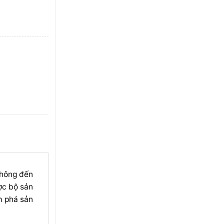
không đến
ợc bộ sản
m phá sản