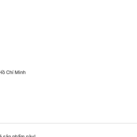
Hồ Chí Minh
iá sản phẩm này!