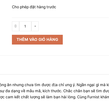
Cho phép đặt hàng trước
Ghế
Ăn
Bọc
THÊM VÀO GIỎ HÀNG
Da
Dream
số
lượng
ng ăn nhưng chưa tìm được địa chỉ ưng ý. Ngần ngại gì mà 
với sự đa dạng về mẫu mã, kích thước. Chắc chắn bạn sẽ tìm đư
c cam kết chất lượng sẽ làm bạn hài lòng. Cùng Furnist khá