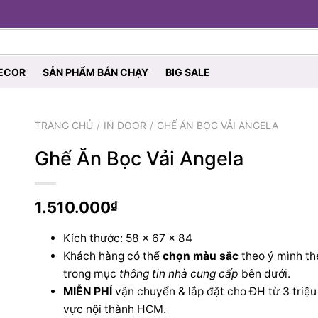
ECOR
SẢN PHẨM BÁN CHẠY
BIG SALE
TRANG CHỦ
IN DOOR
GHẾ ĂN BỌC VẢI ANGELA
Ghế Ăn Bọc Vải Angela
1.510.000
₫
Kích thước: 58 x 67 x 84
Khách hàng có thể
chọn màu sắc
theo ý mình t
trong mục
thông tin nhà cung cấp
bên dưới.
MIỄN PHÍ
vận chuyển & lắp đặt cho ĐH từ 3 triệu
vực nội thành HCM.