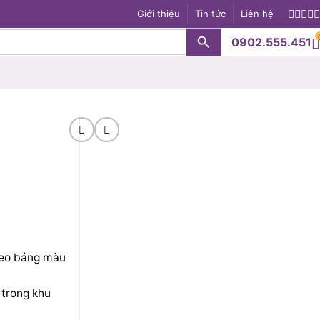
Giới thiệu
Tin tức
Liên hệ
Search Button
0902.555.451
S
heo bảng màu
 trong khu