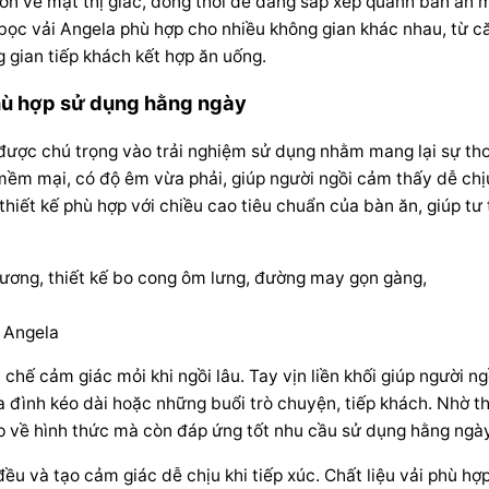
hơn về mặt thị giác, đồng thời dễ dàng sắp xếp quanh bàn ăn
 bọc vải Angela phù hợp cho nhiều không gian khác nhau, từ c
 gian tiếp khách kết hợp ăn uống.
 Phù hợp sử dụng hằng ngày
n được chú trọng vào trải nghiệm sử dụng nhằm mang lại sự th
mềm mại, có độ êm vừa phải, giúp người ngồi cảm thấy dễ ch
thiết kế phù hợp với chiều cao tiêu chuẩn của bàn ăn, giúp tư 
i Angela
chế cảm giác mỏi khi ngồi lâu. Tay vịn liền khối giúp người ng
 đình kéo dài hoặc những buổi trò chuyện, tiếp khách. Nhờ th
ẹp về hình thức mà còn đáp ứng tốt nhu cầu sử dụng hằng ngày
 và tạo cảm giác dễ chịu khi tiếp xúc. Chất liệu vải phù hợ