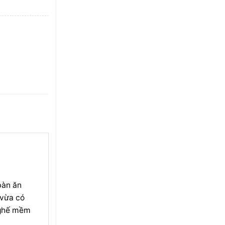
bàn ăn
 vừa có
 ghế mềm