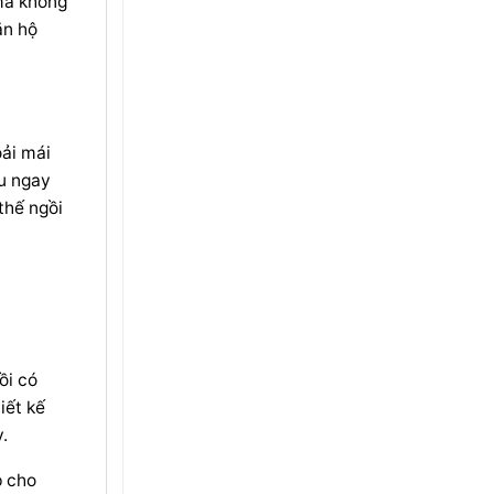
 mà không
ăn hộ
oải mái
ịu ngay
thế ngồi
ồi có
iết kế
.
p cho