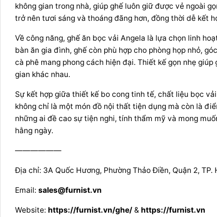
không gian trong nhà, giúp ghế luôn giữ được vẻ ngoài 
trở nên tươi sáng và thoáng đãng hơn, đồng thời dễ kết hợ
Về công năng, ghế ăn bọc vải Angela là lựa chọn linh ho
bàn ăn gia đình, ghế còn phù hợp cho phòng họp nhỏ, gó
cà phê mang phong cách hiện đại. Thiết kế gọn nhẹ giúp 
gian khác nhau.
Sự kết hợp giữa thiết kế bo cong tinh tế, chất liệu bọc v
không chỉ là một món đồ nội thất tiện dụng mà còn là đ
những ai đề cao sự tiện nghi, tính thẩm mỹ và mong muốn
hằng ngày.
——————
Địa chỉ: 3A Quốc Hương, Phường Thảo Điền, Quận 2, TP. 
Email:
sales@furnist.vn
Website:
https://furnist.vn/ghe/
&
https://furnist.vn