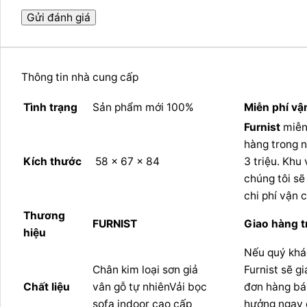
Thông tin nhà cung cấp
Tình trạng
Sản phẩm mới 100%
Miễn phí vậ
Furnist
miễn
hàng trong 
Kích thước
58 x 67 x 84
3 triệu. Khu
chúng tôi sẽ
chi phí vận 
Thương
FURNIST
Giao hàng t
hiệu
Nếu quý khá
Chân kim loại sơn giả
Furnist sẽ g
Chất liệu
vân gỗ tự nhiênVải bọc
đơn hàng bá
sofa indoor cao cấp
hưởng ngay 