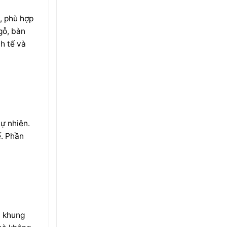
, phù hợp
gỗ, bàn
h tế và
ự nhiên.
ế. Phần
n khung