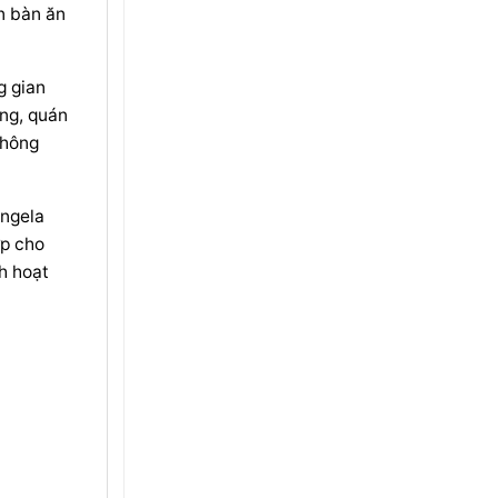
n bàn ăn
g gian
àng, quán
không
Angela
ợp cho
h hoạt