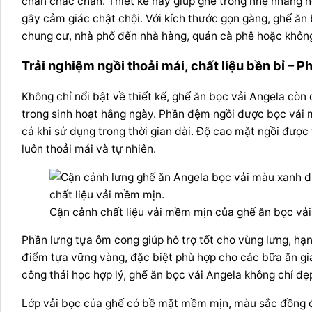
chân chắc chắn. Thiết kế này giúp ghế trông nhẹ nhàng 
gây cảm giác chật chội. Với kích thước gọn gàng, ghế ăn
chung cư, nhà phố đến nhà hàng, quán cà phê hoặc không
Trải nghiệm ngồi thoải mái, chất liệu bền bỉ –
Không chỉ nổi bật về thiết kế, ghế ăn bọc vải Angela cò
trong sinh hoạt hằng ngày. Phần đệm ngồi được bọc vải 
cả khi sử dụng trong thời gian dài. Độ cao mặt ngồi được 
luôn thoải mái và tự nhiên.
Cận cảnh chất liệu vải mềm mịn của ghế ăn bọc vả
Phần lưng tựa ôm cong giúp hỗ trợ tốt cho vùng lưng, hạn 
điểm tựa vững vàng, đặc biệt phù hợp cho các bữa ăn gia
công thái học hợp lý, ghế ăn bọc vải Angela không chỉ đ
Lớp vải bọc của ghế có bề mặt mềm mịn, màu sắc đồng đều